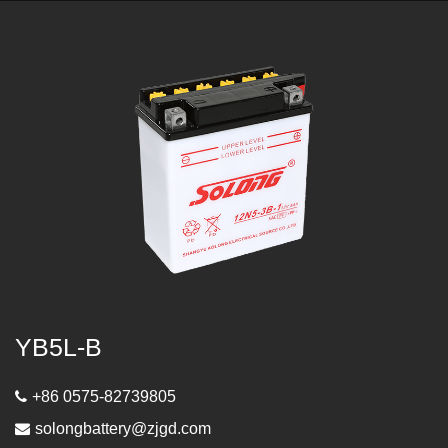
YB5L-B
+86 0575-82739805
solongbattery@zjgd.com