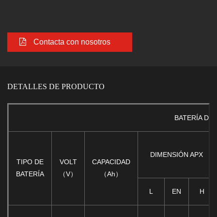
Contacta con nosotros
DETALLES DE PRODUCTO
BATERÍA DE
DIMENSIÓN APX
TIPO DE
VOLT
CAPACIDAD
BATERÍA
（V）
（Ah）
L
EN
H